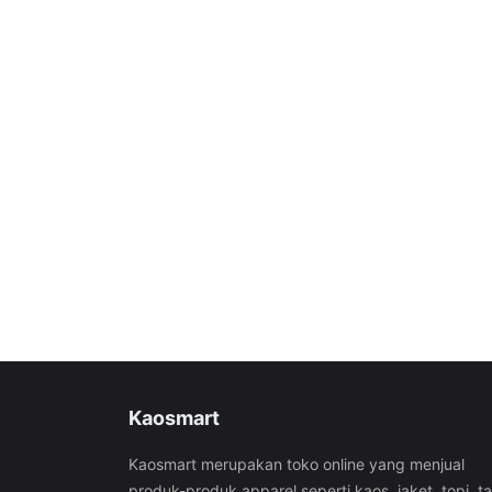
Kaosmart
Kaosmart merupakan toko online yang menjual
produk-produk apparel seperti kaos, jaket, topi, t